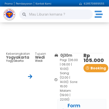
Promo
Pembayaran
Kontak Kami
6285708819555
Yogyakarta – Wedi
Keberangkatan
Tujuan
Rp
0j30m
Yogyakarta
Wedi
105.000
Pagi: (06.00
Yogyakarta
Wedi
| 08.00 |
Booking
10.00).
Siang:
(12.00 |
14.00). Sore:
16.00
Malam:
(19:00 |
22:00)
Form