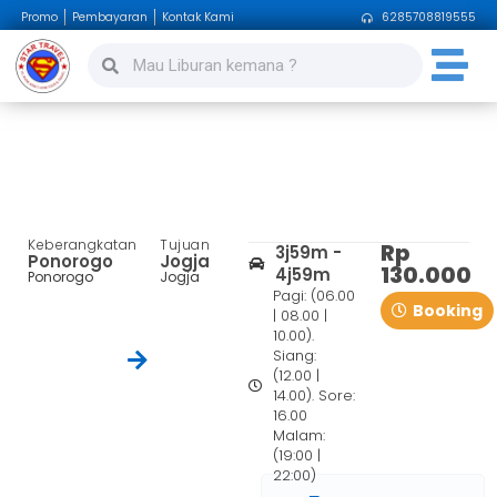
Promo
Pembayaran
Kontak Kami
6285708819555
Ponorogo – Jogja
Keberangkatan
Tujuan
Rp
3j59m -
Ponorogo
Jogja
130.000
4j59m
Ponorogo
Jogja
Pagi: (06.00
Booking
| 08.00 |
10.00).
Siang:
(12.00 |
14.00). Sore:
16.00
Malam:
(19:00 |
22:00)