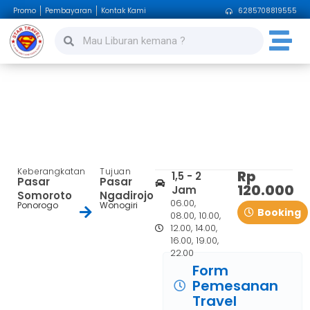
Promo
Pembayaran
Kontak Kami
6285708819555
Pasar Somoroto – Pasar
Ngadirojo
Keberangkatan
Tujuan
Rp
1,5 - 2
Pasar
Pasar
120.000
Jam
Somoroto
Ngadirojo
06.00,
Ponorogo
Wonogiri
Booking
08.00, 10.00,
12.00, 14.00,
16.00, 19.00,
22.00
Form
Pemesanan
Travel