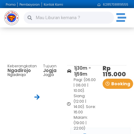
Promo
Pembayaran
Kontak Kami
6285708819555
Ngadirojo – Jogja
Keberangkatan
Tujuan
Rp
1j30m -
Ngadirojo
Jogja
115.000
1j59m
Ngadirojo
Jogja
Pagi: (06.00
Booking
| 08.00 |
10.00).
Siang:
(12.00 |
14.00). Sore:
16.00
Malam:
(19:00 |
22:00)