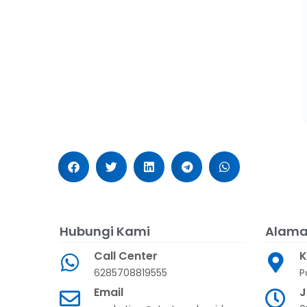
Hubungi Kami
Alama
Call Center
K
6285708819555
P
Email
J