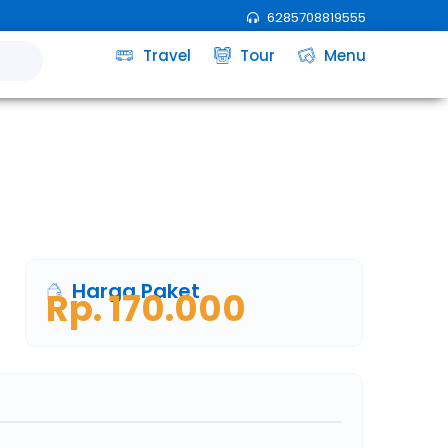
6285708819555
Travel
Tour
Menu
ek
Harga Paket
Rp. 170.000