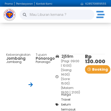
Promo
Pembayaran
Kontak Kami
6285708819555
Jombang – Ponorogo
Keberangkatan
Tujuan
Rp
2j59m
Jombang
Ponorogo
130.000
(Pagi: 09:00
Jombang
Ponorogo
| 10:00).
Booking
(Siang:
14:00).
(Sore:
15:00).
(Malam:
19:00 | 21:00)
Harga
Travel
belum
termasuk