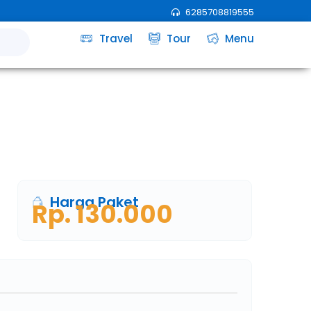
6285708819555
Travel
Tour
Menu
Harga Paket
Rp. 130.000