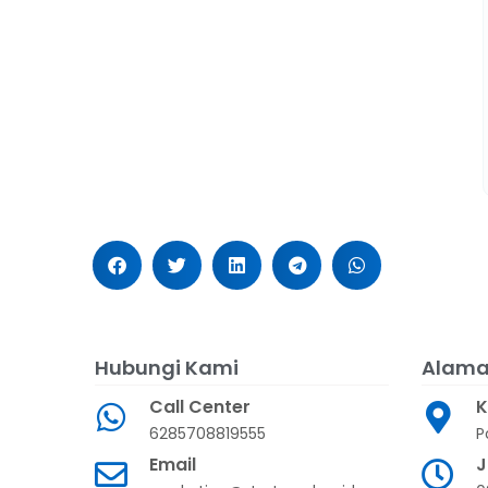
Hubungi Kami
Alama
Call Center
K
6285708819555
P
Email
J