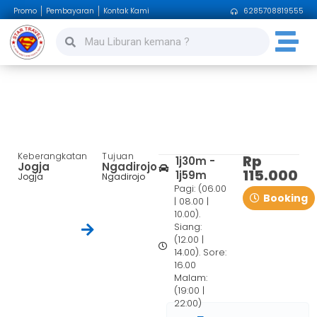
Promo
Pembayaran
Kontak Kami
6285708819555
Jogja – Ngadirojo
Keberangkatan
Tujuan
Rp
1j30m -
Jogja
Ngadirojo
115.000
1j59m
Jogja
Ngadirojo
Pagi: (06.00
Booking
| 08.00 |
10.00).
Siang:
(12.00 |
14.00). Sore:
16.00
Malam:
(19:00 |
22:00)